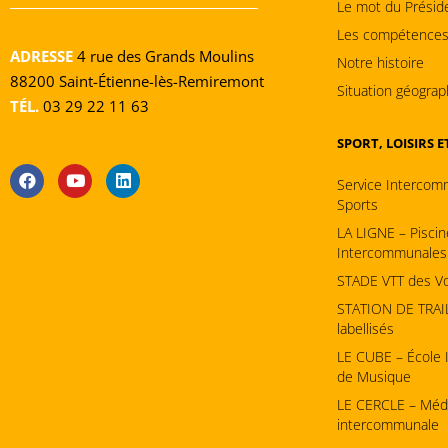
Le mot du Présid
Les compétence
ADRESSE
4 rue des Grands Moulins
Notre histoire
88200 Saint-Étienne-lès-Remiremont
Situation géograp
TÉL.
03 29 22 11 63
SPORT, LOISIRS 
Service Intercom
Sports
LA LIGNE – Piscin
Intercommunales
STADE VTT des V
STATION DE TRAIL 
labellisés
LE CUBE – École
de Musique
LE CERCLE – Méd
intercommunale