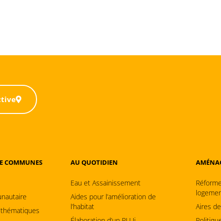
ctive
E COMMUNES
AU QUOTIDIEN
AMÉNAG
Eau et Assainissement
Réforme
logemen
nautaire
Aides pour l’amélioration de
l’habitat
Aires d
 thématiques
Élaboration d’un PLUi
Politique