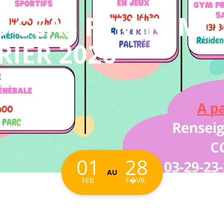
S CCAS REMIREMO
IER 2026
01
28
AU
FEB
F�VR.