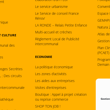
ent
Le service urbanisme
Conventi
s
Le Service de conseil France
Espace 
Rénov’
GEMAPI
hique
LA RONDE – Relais Petite Enfance
Natura 
Multi-accueil et crèches
Atlas de
ET CULTURE
Règlement Local de Publicité
Gestion
intercommunal
munal des
Plan Cli
(PCAET)
ECONOMIE
es
Program
Demain
La politique économique
osges Secrètes
Les zones d’activités
: Des circuits
Les aides aux entreprises
 Intercommunale
Visites d’entreprises
Boutique : Appel à projet création
iathèque
ou reprise commerce
Gestion
SHOP TON JOB !