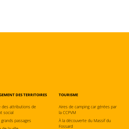
EMENT DES TERRITOIRES
TOURISME
 des attributions de
Aires de camping car gérées par
t social
la CCPVM
e grands passages
À la découverte du Massif du
Fossard
 de la ville